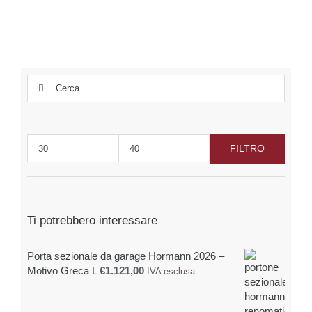
ha
€38,16
più
varianti.
Le
opzioni
possono
Cerca
essere
per:
scelte
nella
pagina
FILTRO
del
Prezzo
Prezzo
prodotto
Min
Max
Ti potrebbero interessare
Porta sezionale da garage Hormann 2026 –
Motivo Greca L
€
1.121,00
IVA esclusa