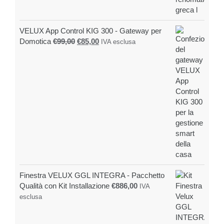
VELUX App Control KIG 300 - Gateway per
Il
Il
Domotica
€
99,00
€
85,00
IVA esclusa
prezzo
prezzo
originale
attuale
era:
è:
€99,00.
€85,00.
Finestra VELUX GGL INTEGRA - Pacchetto
Qualità con Kit Installazione
€
886,00
IVA
esclusa