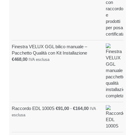
Finestra VELUX GGL bilico manuale –
Pacchetto Qualità con Kit Installazione
€
468,00
IVA esclusa
Fascia
Raccordo EDL 1000S
€
91,00
-
€
164,00
IVA
di
esclusa
prezzo:
da
€91,00