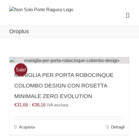
Salta
al
contenuto
Oroplus
Sale!
MANIGLIA PER PORTA ROBOCINQUE
COLOMBO DESIGN CON ROSETTA
MINIMALE ZERO EVOLUTION
Fascia
€
31,68
-
€
38,16
IVA esclusa
di
prezzo:
da
Questo
Dettagli
€31,68
prodotto
a