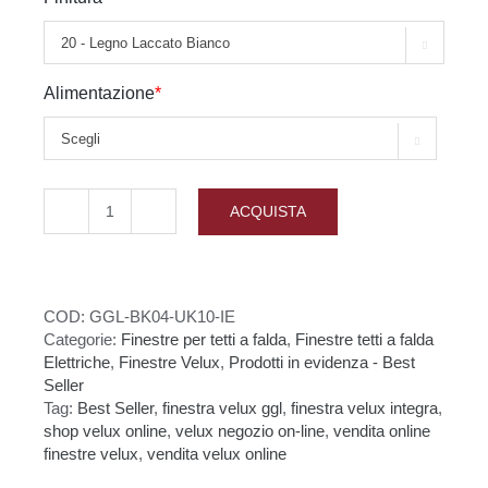

Alimentazione
*

ACQUISTA
Finestra
VELUX
GGL
INTEGRA
-
COD:
GGL-BK04-UK10-IE
Pacchetto
Categorie:
Finestre per tetti a falda
,
Finestre tetti a falda
Qualità
Elettriche
,
Finestre Velux
,
Prodotti in evidenza - Best
con
Seller
Kit
Tag:
Best Seller
,
finestra velux ggl
,
finestra velux integra
,
Installazione
shop velux online
,
velux negozio on-line
,
vendita online
quantità
finestre velux
,
vendita velux online