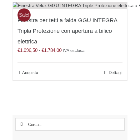
ha
€136,00
più
varianti.
Sale!
Finestra per tetti a falda GGU INTEGRA
Le
opzioni
Tripla Protezione con apertura a bilico
possono
essere
elettrica
scelte
Fascia
€
1.096,50
-
€
1.784,00
IVA esclusa
nella
di
pagina
prezzo:
del
da
prodotto
Questo
Dettagli
€1.096,50
prodotto
a
ha
€1.784,00
più
varianti.
Le
opzioni
possono
Cerca
essere
per:
scelte
nella