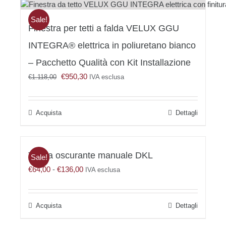
Sale!
Finestra per tetti a falda VELUX GGU
INTEGRA® elettrica in poliuretano bianco
– Pacchetto Qualità con Kit Installazione
Il
Il
€
950,30
€
1.118,00
IVA esclusa
prezzo
prezzo
originale
attuale
era:
è:
Acquista
Dettagli
€1.118,00.
€950,30.
Tenda oscurante manuale DKL
Sale!
Fascia
€
64,00
-
€
136,00
IVA esclusa
di
prezzo:
da
Questo
Dettagli
€64,00
prodotto
a