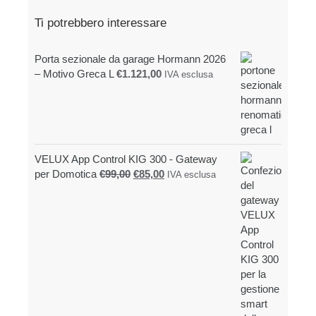
pagina
Ti potrebbero interessare
del
prodotto
Porta sezionale da garage Hormann 2026
– Motivo Greca L
€
1.121,00
IVA esclusa
VELUX App Control KIG 300 - Gateway
Il
Il
per Domotica
€
99,00
€
85,00
IVA esclusa
prezzo
prezzo
originale
attuale
era:
è:
€99,00.
€85,00.