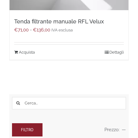
Tenda filtrante manuale RFL Velux
Fascia
€
71,00
-
€
136,00
IVA esclusa
di
prezzo:
da
Questo
Dettagli
€71,00
prodotto
a
ha
€136,00
più
varianti.
Le
opzioni
possono
Cerca
essere
per:
scelte
nella
pagina
FILTRO
Prezzo:
—
del
Prezzo
Prezzo
prodotto