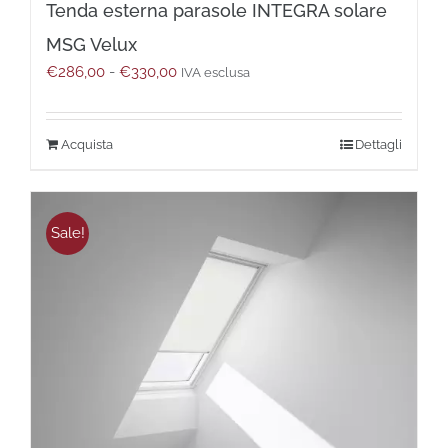
Tenda esterna parasole INTEGRA solare
MSG Velux
Fascia
€
286,00
-
€
330,00
IVA esclusa
di
prezzo:
da
Questo
Dettagli
€286,00
prodotto
a
ha
€330,00
più
varianti.
Sale!
Le
opzioni
possono
essere
scelte
nella
pagina
del
prodotto