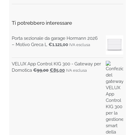
Min
Max
Ti potrebbero interessare
Porta sezionale da garage Hormann 2026
– Motivo Greca L
€
1.121,00
IVA esclusa
VELUX App Control KIG 300 - Gateway per
Il
Il
Domotica
€
99,00
€
85,00
IVA esclusa
prezzo
prezzo
originale
attuale
era:
è:
€99,00.
€85,00.