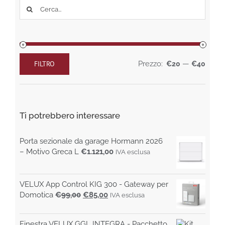
possono
Cerca
essere
per:
scelte
nella
pagina
del
prodotto
FILTRO
Prezzo:
—
€20
€40
Prezzo
Prezzo
Min
Max
Ti potrebbero interessare
Porta sezionale da garage Hormann 2026
– Motivo Greca L
€
1.121,00
IVA esclusa
VELUX App Control KIG 300 - Gateway per
Il
Il
Domotica
€
99,00
€
85,00
IVA esclusa
prezzo
prezzo
originale
attuale
Finestra VELUX GGL INTEGRA - Pacchetto