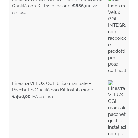
era:
è:
Qualità con Kit Installazione
€
886,00
IVA
€99,00.
€85,00.
esclusa
Finestra VELUX GGL bilico manuale –
Pacchetto Qualità con Kit Installazione
€
468,00
IVA esclusa