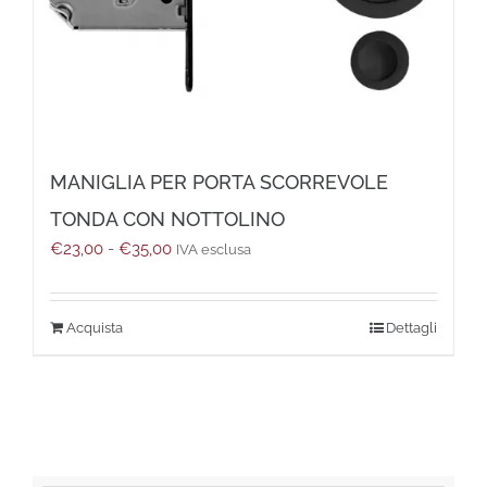
MANIGLIA PER PORTA SCORREVOLE
TONDA CON NOTTOLINO
Fascia
€
23,00
-
€
35,00
IVA esclusa
di
prezzo:
da
Questo
Dettagli
€23,00
prodotto
a
ha
€35,00
più
varianti.
Le
opzioni