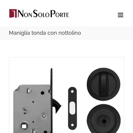
Salta
al
contenuto
Maniglia tonda con nottolino