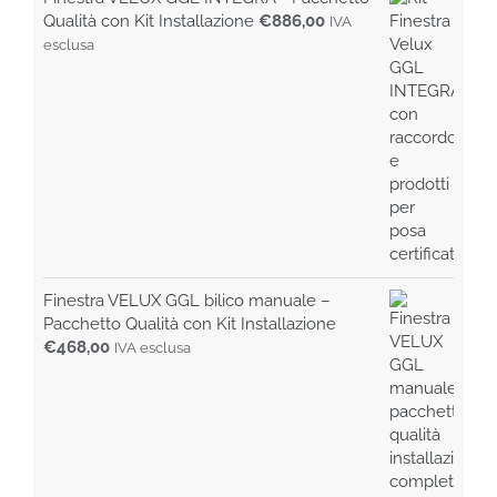
era:
è:
Qualità con Kit Installazione
€
886,00
IVA
€99,00.
€85,00.
esclusa
Finestra VELUX GGL bilico manuale –
Pacchetto Qualità con Kit Installazione
€
468,00
IVA esclusa