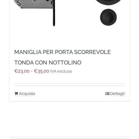
MANIGLIA PER PORTA SCORREVOLE
TONDA CON NOTTOLINO
Fascia
€
23,00
-
€
35,00
IVA esclusa
di
prezzo:
da
Questo
Dettagli
€23,00
prodotto
a
ha
€35,00
più
varianti.
Le
opzioni