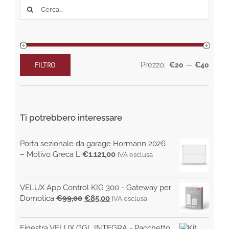
possono
Cerca
essere
per:
scelte
nella
pagina
del
prodotto
FILTRO
Prezzo:
—
€20
€40
Prezzo
Prezzo
Min
Max
Ti potrebbero interessare
Porta sezionale da garage Hormann 2026
– Motivo Greca L
€
1.121,00
IVA esclusa
VELUX App Control KIG 300 - Gateway per
Il
Il
Domotica
€
99,00
€
85,00
IVA esclusa
prezzo
prezzo
originale
attuale
Finestra VELUX GGL INTEGRA - Pacchetto