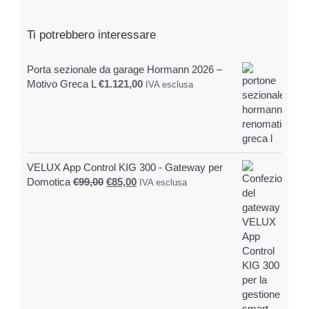
Ti potrebbero interessare
Porta sezionale da garage Hormann 2026 –
Motivo Greca L
€
1.121,00
IVA esclusa
VELUX App Control KIG 300 - Gateway per
Il
Il
Domotica
€
99,00
€
85,00
IVA esclusa
prezzo
prezzo
originale
attuale
era:
è:
€99,00.
€85,00.