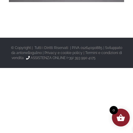
© Copyright | Tutti i Diritti Riservati | P.IVA 01264090885 | Sviluppato
da
antonellogulino
|
Privacy e cookie policy
|
Termini e condizioni di
vendita
ASSISTENZA ONLINE (+39) 393 990 4175
0