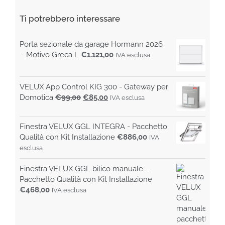
Ti potrebbero interessare
Porta sezionale da garage Hormann 2026
– Motivo Greca L
€
1.121,00
IVA esclusa
VELUX App Control KIG 300 - Gateway per
Il
Il
Domotica
€
99,00
€
85,00
IVA esclusa
prezzo
prezzo
originale
attuale
Finestra VELUX GGL INTEGRA - Pacchetto
era:
è:
Qualità con Kit Installazione
€
886,00
IVA
€99,00.
€85,00.
esclusa
Finestra VELUX GGL bilico manuale –
Pacchetto Qualità con Kit Installazione
€
468,00
IVA esclusa