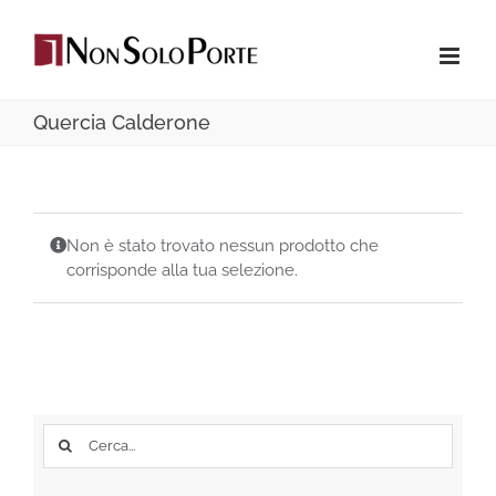
Salta
al
contenuto
Quercia Calderone
Non è stato trovato nessun prodotto che
corrisponde alla tua selezione.
Cerca
per: