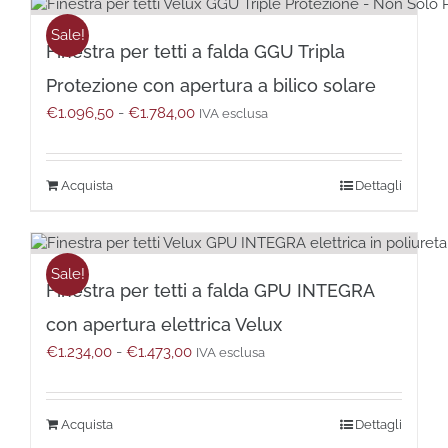
più
varianti.
Sale!
Finestra per tetti a falda GGU Tripla
Le
opzioni
Protezione con apertura a bilico solare
possono
Fascia
€
1.096,50
-
€
1.784,00
essere
IVA esclusa
di
scelte
prezzo:
nella
da
pagina
Questo
Dettagli
€1.096,50
del
prodotto
a
prodotto
ha
€1.784,00
più
varianti.
Sale!
Finestra per tetti a falda GPU INTEGRA
Le
opzioni
con apertura elettrica Velux
possono
Fascia
€
1.234,00
-
€
1.473,00
essere
IVA esclusa
di
scelte
prezzo:
nella
da
pagina
Questo
Dettagli
€1.234,00
del
prodotto