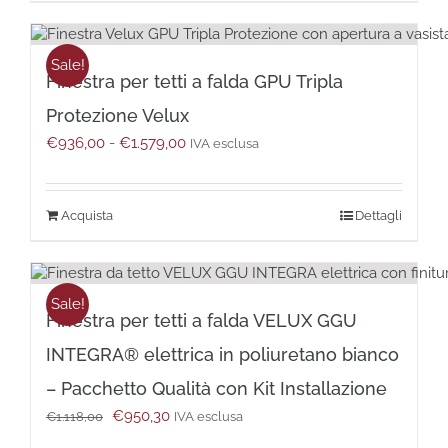
a
prodotto
ha
€1.473,00
più
varianti.
Sale!
Finestra per tetti a falda GPU Tripla
Le
opzioni
Protezione Velux
possono
Fascia
€
936,00
-
€
1.579,00
essere
IVA esclusa
di
scelte
prezzo:
nella
da
pagina
Questo
Dettagli
€936,00
del
prodotto
a
prodotto
ha
€1.579,00
più
varianti.
Sale!
Finestra per tetti a falda VELUX GGU
Le
opzioni
INTEGRA® elettrica in poliuretano bianco
possono
essere
– Pacchetto Qualità con Kit Installazione
scelte
Il
Il
€
950,30
€
1.118,00
IVA esclusa
nella
prezzo
prezzo
pagina