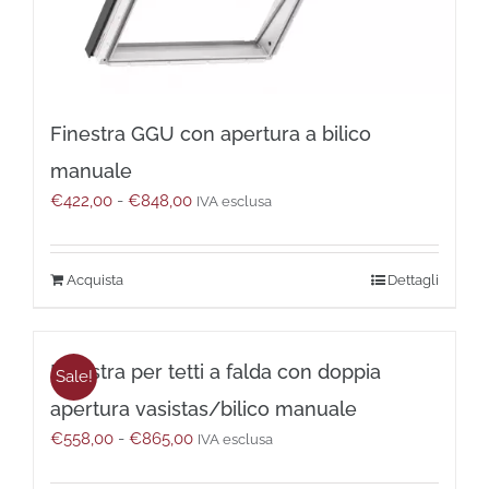
del
prodotto
Finestra GGU con apertura a bilico
manuale
Fascia
€
422,00
-
€
848,00
IVA esclusa
di
prezzo:
da
Questo
Dettagli
€422,00
prodotto
a
ha
€848,00
più
Finestra per tetti a falda con doppia
varianti.
Sale!
Le
apertura vasistas/bilico manuale
opzioni
Fascia
€
558,00
-
€
865,00
possono
IVA esclusa
di
essere
prezzo:
scelte