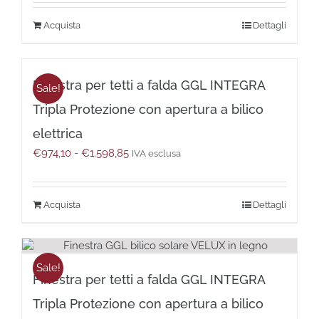
prezzo:
scelte
da
nella
Questo
Dettagli
€742,00
pagina
prodotto
a
del
ha
€1.151,00
prodotto
più
Finestra per tetti a falda GGL INTEGRA
varianti.
Sale!
Le
Tripla Protezione con apertura a bilico
opzioni
possono
elettrica
essere
Fascia
€
974,10
-
€
1.598,85
IVA esclusa
scelte
di
nella
prezzo:
pagina
da
del
Questo
Dettagli
€974,10
prodotto
prodotto
a
ha
€1.598,85
più
varianti.
Sale!
Finestra per tetti a falda GGL INTEGRA
Le
opzioni
Tripla Protezione con apertura a bilico
possono