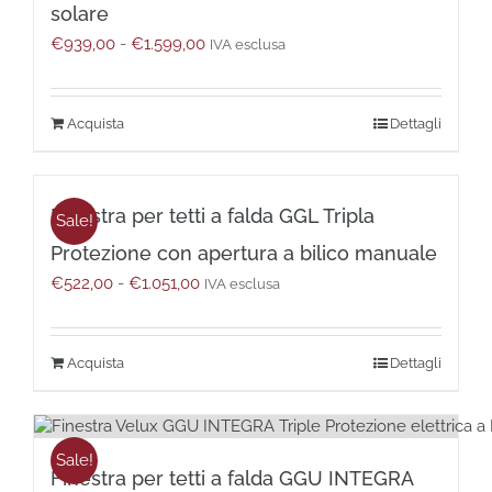
essere
solare
scelte
Fascia
€
939,00
-
€
1.599,00
IVA esclusa
nella
di
pagina
prezzo:
del
da
prodotto
Questo
Dettagli
€939,00
prodotto
a
ha
€1.599,00
più
Finestra per tetti a falda GGL Tripla
varianti.
Sale!
Le
Protezione con apertura a bilico manuale
opzioni
Fascia
€
522,00
-
€
1.051,00
possono
IVA esclusa
di
essere
prezzo:
scelte
da
nella
Questo
Dettagli
€522,00
pagina
prodotto
a
del
ha
€1.051,00
prodotto
più
varianti.
Sale!
Finestra per tetti a falda GGU INTEGRA
Le