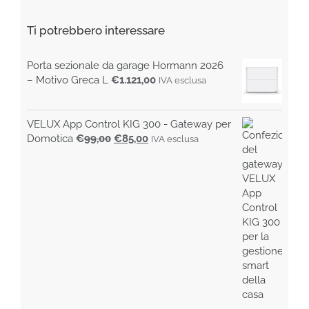
Ti potrebbero interessare
Porta sezionale da garage Hormann 2026
– Motivo Greca L
€
1.121,00
IVA esclusa
VELUX App Control KIG 300 - Gateway per
Il
Il
Domotica
€
99,00
€
85,00
IVA esclusa
prezzo
prezzo
originale
attuale
era:
è:
€99,00.
€85,00.