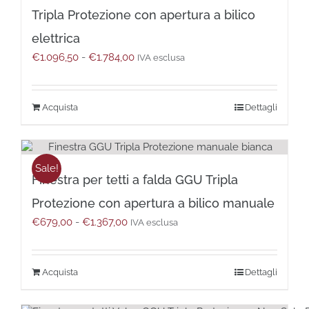
opzioni
Tripla Protezione con apertura a bilico
possono
essere
elettrica
scelte
Fascia
€
1.096,50
-
€
1.784,00
IVA esclusa
nella
di
pagina
prezzo:
del
da
prodotto
Questo
Dettagli
€1.096,50
prodotto
a
ha
€1.784,00
più
varianti.
Sale!
Finestra per tetti a falda GGU Tripla
Le
opzioni
Protezione con apertura a bilico manuale
possono
Fascia
€
679,00
-
€
1.367,00
essere
IVA esclusa
di
scelte
prezzo:
nella
da
pagina
Questo
Dettagli
€679,00
del
prodotto
a
prodotto
ha
€1.367,00