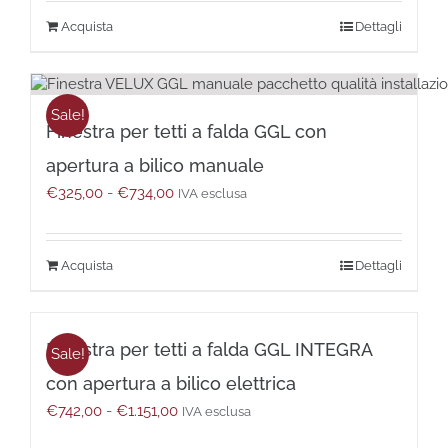
da
nella
Questo
Dettagli
€558,00
pagina
prodotto
a
del
ha
€865,00
prodotto
più
varianti.
Sale!
Finestra per tetti a falda GGL con
Le
opzioni
apertura a bilico manuale
possono
Fascia
€
325,00
-
€
734,00
essere
IVA esclusa
di
scelte
prezzo:
nella
da
pagina
Questo
Dettagli
€325,00
del
prodotto
a
prodotto
ha
€734,00
più
Finestra per tetti a falda GGL INTEGRA
varianti.
Sale!
Le
con apertura a bilico elettrica
opzioni
Fascia
€
742,00
-
€
1.151,00
possono
IVA esclusa
di
essere