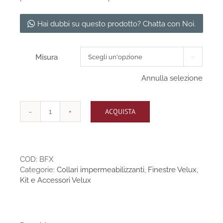
€53,00
Hai dubbi su questo prodotto? Chatta con Noi.
Misura

Annulla selezione
ACQUISTA
Collare
BFX
impermeabilizzante
quantità
COD:
BFX
Categorie:
Collari impermeabilizzanti
,
Finestre Velux
,
Kit e Accessori Velux