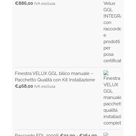
€
886,00
IVA esclusa
Finestra VELUX GGL bilico manuale –
Pacchetto Qualità con Kit Installazione
€
468,00
IVA esclusa
Fascia
Raccordo EDL 1000S
€
91,00
-
€
164,00