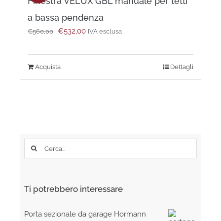
Finestra VELUX GBL manuale per tetti
Le
opzioni
a bassa pendenza
possono
Il
Il
€
532,00
essere
€
560,00
IVA esclusa
prezzo
prezzo
scelte
originale
attuale
nella
era:
è:
pagina
Acquista
Dettagli
€560,00.
€532,00.
del
prodotto
Cerca
per:
Ti potrebbero interessare
Porta sezionale da garage Hormann