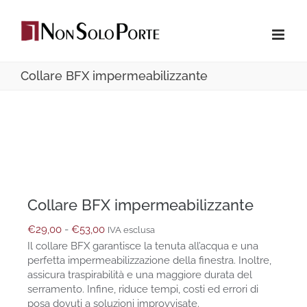
Salta
al
contenuto
Collare BFX impermeabilizzante
Collare BFX impermeabilizzante
Fascia
€
29,00
-
€
53,00
IVA esclusa
di
Il collare BFX garantisce la tenuta all’acqua e una
prezzo:
perfetta impermeabilizzazione della finestra. Inoltre,
da
assicura traspirabilità e una maggiore durata del
€29,00
serramento. Infine, riduce tempi, costi ed errori di
a
posa dovuti a soluzioni improvvisate.