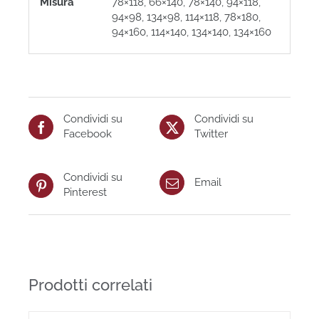
Misura
78×118
,
66×140
,
78×140
,
94×118
,
94×98
,
134×98
,
114×118
,
78×180
,
94×160
,
114×140
,
134×140
,
134×160
Condividi su
Condividi su
Facebook
Twitter
Condividi su
Email
Pinterest
Prodotti correlati