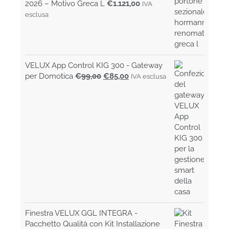
2026 – Motivo Greca L
€
1.121,00
IVA
esclusa
VELUX App Control KIG 300 - Gateway
Il
Il
per Domotica
€
99,00
€
85,00
IVA esclusa
prezzo
prezzo
originale
attuale
era:
è:
€99,00.
€85,00.
Finestra VELUX GGL INTEGRA -
Pacchetto Qualità con Kit Installazione