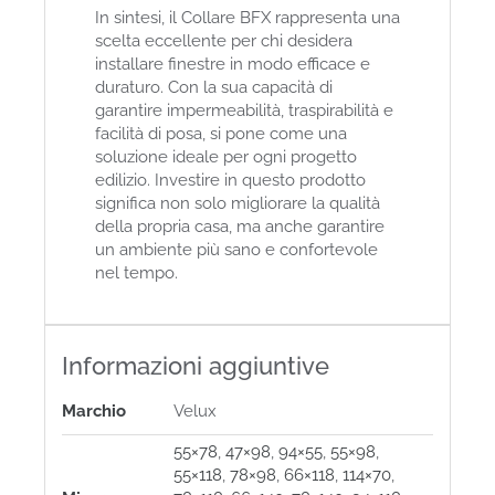
In sintesi, il Collare BFX rappresenta una
scelta eccellente per chi desidera
installare finestre in modo efficace e
duraturo. Con la sua capacità di
garantire impermeabilità, traspirabilità e
facilità di posa, si pone come una
soluzione ideale per ogni progetto
edilizio. Investire in questo prodotto
significa non solo migliorare la qualità
della propria casa, ma anche garantire
un ambiente più sano e confortevole
nel tempo.
Informazioni aggiuntive
Marchio
Velux
55×78
,
47×98
,
94×55
,
55×98
,
55×118
,
78×98
,
66×118
,
114×70
,