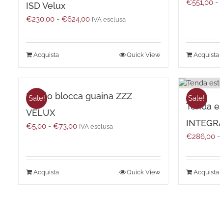
€
551,00
-
ISD Velux
Fascia
€
230,00
-
€
624,00
IVA esclusa
di
prezzo:
da
Questo
Quick View
€230,00
prodotto
a
ha
€624,00
più
Profilo blocca guaina ZZZ
varianti.
Sale!
Sale!
Tenda e
Le
VELUX
opzioni
INTEGRA
Fascia
€
5,00
-
€
73,00
possono
IVA esclusa
di
€
286,00
-
essere
prezzo:
scelte
da
nella
€5,00
pagina
Questo
Quick View
a
del
prodotto
€73,00
prodotto
ha
più
varianti.