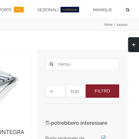
PORTE
SEZIONALI
MANIGLIE
PAIL
HORMANN
Home
120x120
Togg
area
barra
scor
Cerca
per:
FILTRO
Prezzo
Prezzo
Min
Max
Ti potrebbero interessare
ni INTEGRA
Porta sezionale da