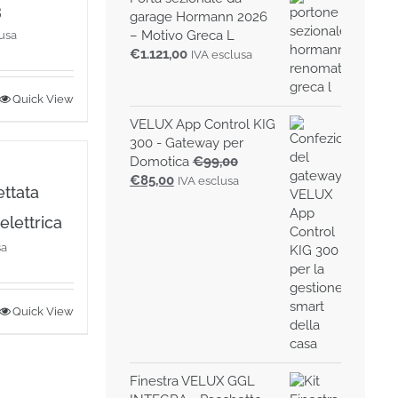
3
garage Hormann 2026
– Motivo Greca L
lusa
€
1.121,00
IVA esclusa
Quick View
0
VELUX App Control KIG
300 - Gateway per
00
Domotica
€
99,00
Il
Il
€
85,00
IVA esclusa
ettata
prezzo
prezzo
originale
attuale
lettrica
era:
è:
sa
€99,00.
€85,00.
Quick View
Finestra VELUX GGL