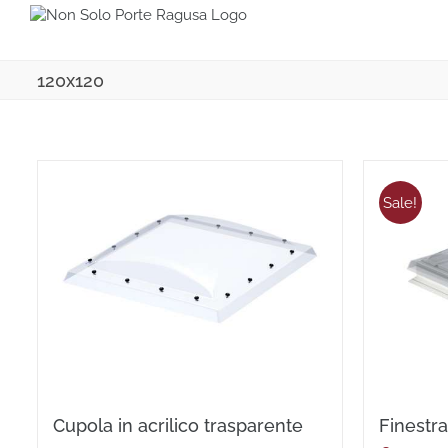
Salta
al
contenuto
120x120
Sale!
Cupola in acrilico trasparente
Finestra