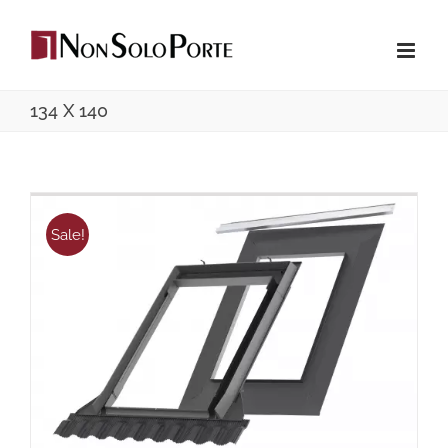
Salta
al
contenuto
134 X 140
Sale!