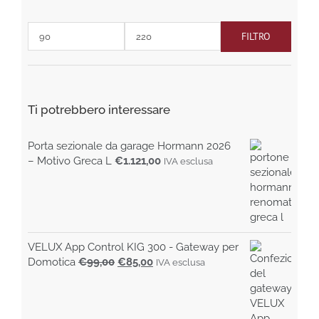
nella
pagina
FILTRO
del
Prezzo
Prezzo
prodotto
Min
Max
Ti potrebbero interessare
Porta sezionale da garage Hormann 2026
– Motivo Greca L
€
1.121,00
IVA esclusa
VELUX App Control KIG 300 - Gateway per
Il
Il
Domotica
€
99,00
€
85,00
IVA esclusa
prezzo
prezzo
originale
attuale
era:
è: