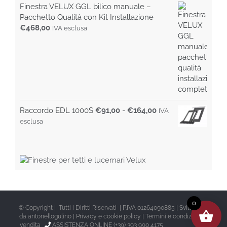
Finestra VELUX GGL bilico manuale –
Pacchetto Qualità con Kit Installazione
€
468,00
IVA esclusa
Fascia
Raccordo EDL 1000S
€
91,00
-
€
164,00
IVA
di
esclusa
prezzo:
da
€91,00
a
€164,00
0
© Copyright | Tutti i Diritti Riservati | P.IVA 01264090885 | Sviluppato
da
antonellogulino
|
Privacy e cookie policy
|
Termini e condizioni di
vendita
ASSISTENZA ONLINE (+39) 393 990 4175