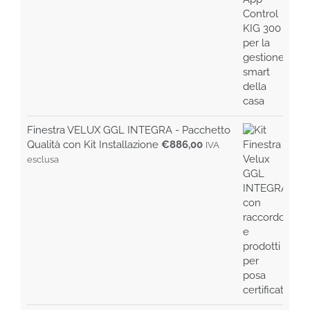
€99,00.
€85,00.
Finestra VELUX GGL INTEGRA - Pacchetto
Qualità con Kit Installazione
€
886,00
IVA
esclusa