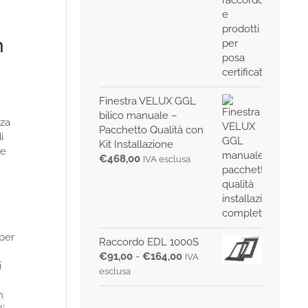
n
Finestra VELUX GGL
bilico manuale –
nza
Pacchetto Qualità con
i
Kit Installazione
le
€
468,00
IVA esclusa
 per
Raccordo EDL 1000S
Fascia
€
91,00
-
€
164,00
IVA
i
di
esclusa
prezzo:
n
da