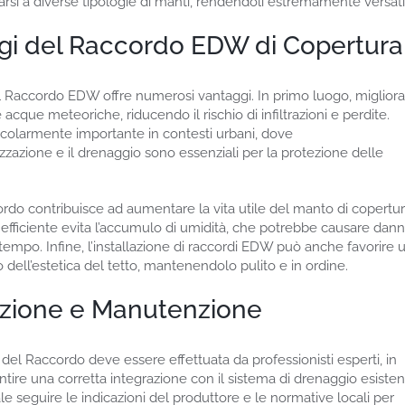
arsi a diverse tipologie di manti, rendendoli estremamente versatil
gi del Raccordo EDW di Copertura
l Raccordo EDW offre numerosi vantaggi. In primo luogo, migliora
 acque meteoriche, riducendo il rischio di infiltrazioni e perdite.
icolarmente importante in contesti urbani, dove
zzazione e il drenaggio sono essenziali per la protezione delle
ccordo contribuisce ad aumentare la vita utile del manto di copertur
efficiente evita l’accumulo di umidità, che potrebbe causare dann
l tempo. Infine, l’installazione di raccordi EDW può anche favorire 
dell’estetica del tetto, mantenendolo pulito e in ordine.
azione e Manutenzione
e del Raccordo deve essere effettuata da professionisti esperti, in
ire una corretta integrazione con il sistema di drenaggio esisten
 seguire le indicazioni del produttore e le normative locali per