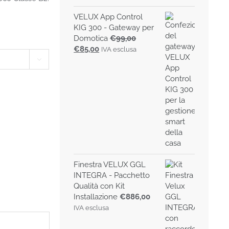
VELUX App Control
KIG 300 - Gateway per
Domotica
€
99,00
Il
Il
€
85,00
IVA esclusa
prezzo
prezzo

originale
attuale
era:
è:
€99,00.
€85,00.
Finestra VELUX GGL
INTEGRA - Pacchetto
Qualità con Kit
Installazione
€
886,00
IVA esclusa