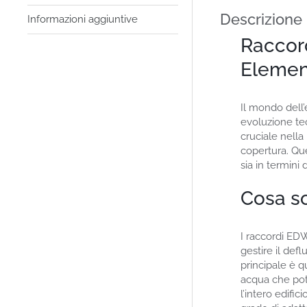
Descrizione
Informazioni aggiuntive
Raccor
Elemen
Il mondo dell’
evoluzione te
cruciale nella
copertura. Qu
sia in termini 
Cosa s
I raccordi EDW
gestire il def
principale è q
acqua che pot
l’intero edific