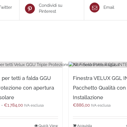
Condividi su
Twitter
Email
Pinterest
 per tetti a falda GGU
Finestra VELUX GGL 
Protezione con apertura
Pacchetto Qualità con 
 solare
Installazione
Fascia
0
-
€
1.784,00
€
886,00
IVA esclusa
IVA esclusa
di
prezzo:
da
Questo
Quick View
Acquista