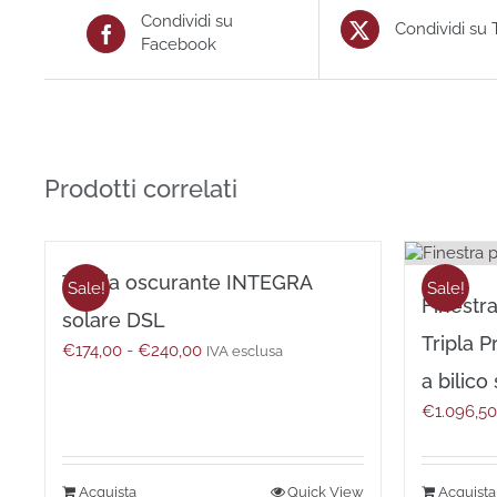
Condividi su
Condividi su 
Facebook
Prodotti correlati
Tenda oscurante INTEGRA
Sale!
Sale!
Finestra
solare DSL
Tripla 
Fascia
€
174,00
-
€
240,00
IVA esclusa
di
a bilico
prezzo:
€
1.096,5
da
€174,00
a
€240,00
Questo
Quick View