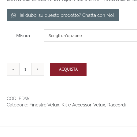
Hai dubbi su questo prodotto? Chatta con Noi.
Misura
ACQUISTA
Raccordo
EDW
1000S
quantità
COD:
EDW
Categorie:
Finestre Velux
,
Kit e Accessori Velux
,
Raccordi