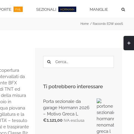
PORTE
SEZIONALI
MANIGLIE
PAIL
HORMANN
Home
Raccordo EDW 1000S
Togg
area
barra
scor
Cerca
per:
 copertura
tervallati da
zante BFX
Ti potrebbero interessare
 di TNT ed
a della misura
Porta sezionale da
oio in
garage Hormann 2026
acqua piovana
– Motivo Greca L
illatura e la
€
1.121,00
TA’ – tessuto
IVA esclusa
) e traspirante
uoco Classe B2.