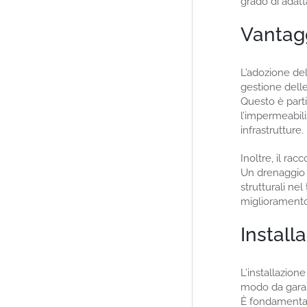
grado di adatt
Vantag
L’adozione de
gestione delle
Questo è part
l’impermeabili
infrastrutture.
Inoltre, il ra
Un drenaggio 
strutturali ne
miglioramento 
Install
L’installazion
modo da garant
È fondamentale