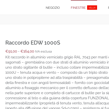
NEGOZIO
FINESTRE
VELUX
Raccordo EDW 1000S
Fascia
€
91,00
-
€
164,00
IVA esclusa
di
Kit raccordo in alluminio verniciato grigio RAL 7043 per manti
prezzo:
sagomati – grembialina con due strati di alluminio verniciato in
da
uno strato sigillante di butile – incluso collare impermeabiliz
€91,00
1000U – tenuta acqua e vento – composto da un triplo strato
a
uno strato in polipropilene ad alta traspirabilità – presagomat
€164,00
della finestra e con angoli termosaldati – fornito con gocciolat
alluminio a fissaggio meccanico per il corretto deflusso dell’
nella parte superiore e completo di cartucce di butile per la sig
connessione al telo o alla guiana della copertura FUNZIONALI
impermeabilizzante (proprietà di tenuta vento, tenuta all’acqua
(aperto alla diffusione del vapore Sd=0,03m) – resistenza al f