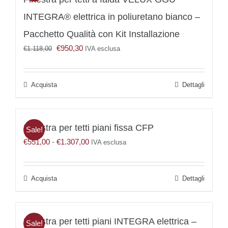
opzioni
INTEGRA® elettrica in poliuretano bianco –
possono
essere
Pacchetto Qualità con Kit Installazione
scelte
Il
Il
€
950,30
€
1.118,00
IVA esclusa
nella
prezzo
prezzo
pagina
originale
attuale
del
era:
è:
prodotto
Acquista
Dettagli
€1.118,00.
€950,30.
Finestra per tetti piani fissa CFP
Sale!
Fascia
€
551,00
-
€
1.307,00
IVA esclusa
di
prezzo:
da
Questo
Dettagli
€551,00
prodotto
a
ha
€1.307,00
più
Finestra per tetti piani INTEGRA elettrica –
varianti.
Sale!