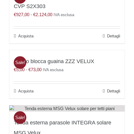
Le
CVP S2X303
opzioni
Fascia
€
927,00
-
€
2.124,00
possono
IVA esclusa
di
essere
prezzo:
scelte
da
nella
Questo
Dettagli
€927,00
pagina
prodotto
a
del
ha
€2.124,00
prodotto
più
Profilo blocca guaina ZZZ VELUX
varianti.
Sale!
Le
Fascia
€
5,00
-
€
73,00
IVA esclusa
opzioni
di
possono
prezzo:
essere
da
Questo
Dettagli
scelte
€5,00
prodotto
nella
a
ha
pagina
€73,00
più
del
varianti.
Sale!
prodotto
Tenda esterna parasole INTEGRA solare
Le
opzioni
MSG Velux