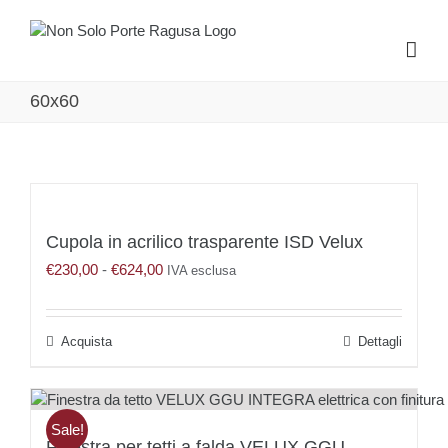
Salta
al
contenuto
60x60
Cupola in acrilico trasparente ISD Velux
Fascia
€
230,00
-
€
624,00
IVA esclusa
di
prezzo:
da
Questo
Dettagli
€230,00
prodotto
a
ha
€624,00
più
varianti.
Sale!
Finestra per tetti a falda VELUX GGU
Le