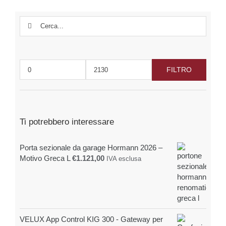
opzioni
possono
Cerca
essere
per:
scelte
nella
pagina
FILTRO
del
Prezzo
Prezzo
prodotto
Min
Max
Ti potrebbero interessare
Porta sezionale da garage Hormann 2026 –
Motivo Greca L
€
1.121,00
IVA esclusa
VELUX App Control KIG 300 - Gateway per