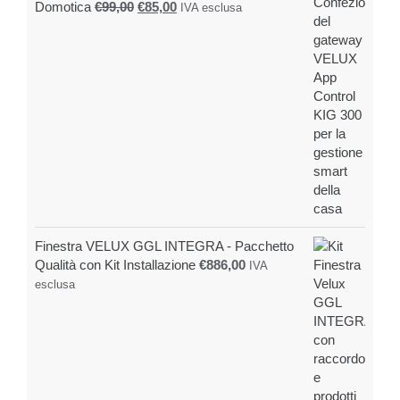
Il
Il
Domotica
€
99,00
€
85,00
IVA esclusa
prezzo
prezzo
originale
attuale
era:
è:
€99,00.
€85,00.
Finestra VELUX GGL INTEGRA - Pacchetto
Qualità con Kit Installazione
€
886,00
IVA
esclusa