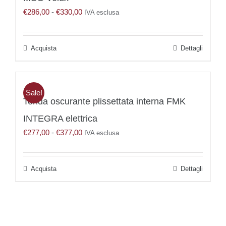
possono
Fascia
€
286,00
-
€
330,00
essere
IVA esclusa
di
scelte
prezzo:
nella
da
pagina
Questo
Dettagli
€286,00
del
prodotto
a
prodotto
ha
€330,00
più
varianti.
Sale!
Tenda oscurante plissettata interna FMK
Le
opzioni
INTEGRA elettrica
possono
Fascia
€
277,00
-
€
377,00
essere
IVA esclusa
di
scelte
prezzo:
nella
da
pagina
Questo
Dettagli
€277,00
del
prodotto
a
prodotto
ha
€377,00
più
varianti.
Le