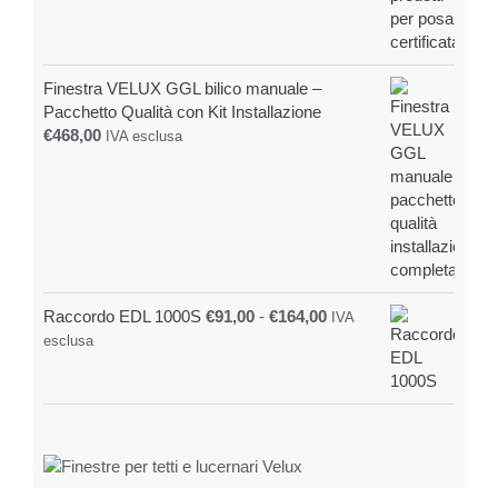
Finestra VELUX GGL bilico manuale –
Pacchetto Qualità con Kit Installazione
€
468,00
IVA esclusa
Fascia
Raccordo EDL 1000S
€
91,00
-
€
164,00
IVA
di
esclusa
prezzo:
da
€91,00
a
€164,00