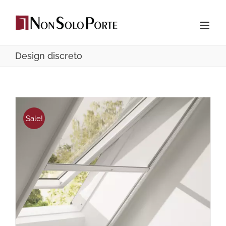
Salta
al
contenuto
Design discreto
Sale!