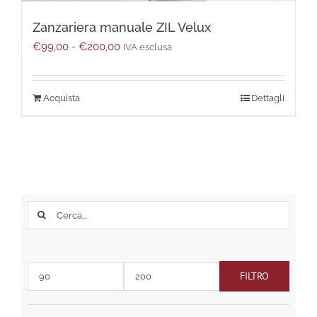
Zanzariera manuale ZIL Velux
Fascia
€
99,00
-
€
200,00
IVA esclusa
di
prezzo:
da
Questo
Dettagli
€99,00
prodotto
a
ha
€200,00
più
varianti.
Le
opzioni
possono
Cerca
essere
per:
scelte
nella
pagina
FILTRO
del
Prezzo
Prezzo
prodotto
Min
Max