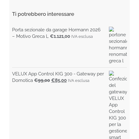
Ti potrebbero interessare
Porta sezionale da garage Hormann 2026
– Motivo Greca L
€
1.121,00
IVA esclusa
VELUX App Control KIG 300 - Gateway per
Il
Il
Domotica
€
99,00
€
85,00
IVA esclusa
prezzo
prezzo
originale
attuale
era:
è:
€99,00.
€85,00.