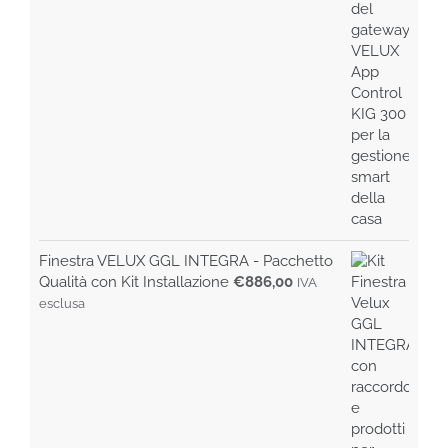
prezzo
prezzo
originale
attuale
era:
è:
€99,00.
€85,00.
Finestra VELUX GGL INTEGRA - Pacchetto
Qualità con Kit Installazione
€
886,00
IVA
esclusa