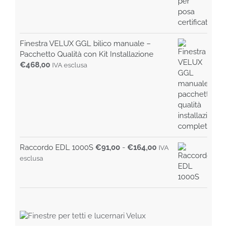
Finestra VELUX GGL bilico manuale –
Pacchetto Qualità con Kit Installazione
€
468,00
IVA esclusa
Fascia
Raccordo EDL 1000S
€
91,00
-
€
164,00
IVA
di
esclusa
prezzo:
da
€91,00
a
€164,00