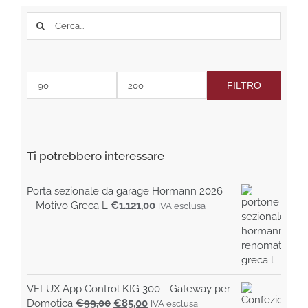
possono
Cerca
essere
per:
scelte
nella
pagina
del
FILTRO
Prezzo
Prezzo
prodotto
Min
Max
Ti potrebbero interessare
Porta sezionale da garage Hormann 2026
– Motivo Greca L
€
1.121,00
IVA esclusa
VELUX App Control KIG 300 - Gateway per
Il
Il
Domotica
€
99,00
€
85,00
IVA esclusa