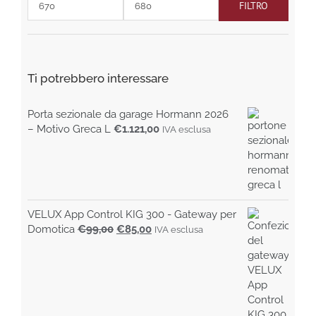
FILTRO
del
Prezzo
Prezzo
prodotto
Min
Max
Ti potrebbero interessare
Porta sezionale da garage Hormann 2026
– Motivo Greca L
€
1.121,00
IVA esclusa
VELUX App Control KIG 300 - Gateway per
Il
Il
Domotica
€
99,00
€
85,00
IVA esclusa
prezzo
prezzo
originale
attuale
era:
è:
€99,00.
€85,00.