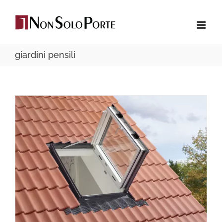
Salta
al
contenuto
giardini pensili