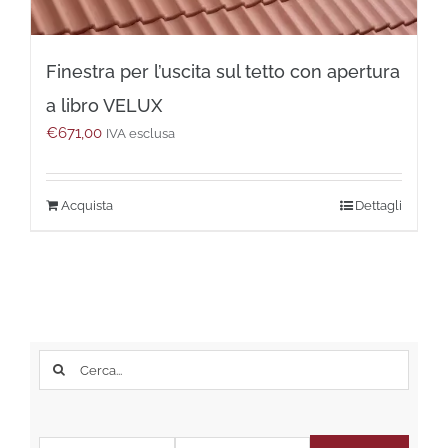
Finestra per l’uscita sul tetto con apertura
a libro VELUX
€
671,00
IVA esclusa
Questo
Dettagli
prodotto
ha
più
varianti.
Le
opzioni
possono
Cerca
essere
per:
scelte
nella
pagina