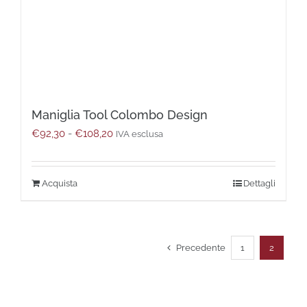
Maniglia Tool Colombo Design
Fascia
€
92,30
-
€
108,20
IVA esclusa
di
prezzo:
da
Questo
Dettagli
€92,30
prodotto
a
ha
€108,20
più
varianti.
Precedente
1
2
Le
opzioni
possono
essere