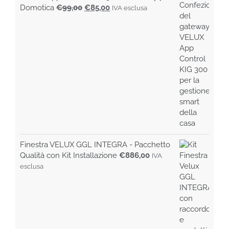
Il
Il
Domotica
€
99,00
€
85,00
IVA esclusa
prezzo
prezzo
originale
attuale
era:
è:
€99,00.
€85,00.
Finestra VELUX GGL INTEGRA - Pacchetto
Qualità con Kit Installazione
€
886,00
IVA
esclusa