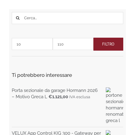
scelte
nella
Cerca
pagina
per:
del
prodotto
FILTRO
Prezzo
Prezzo
Min
Max
Ti potrebbero interessare
Porta sezionale da garage Hormann 2026
– Motivo Greca L
€
1.121,00
IVA esclusa
VELUX App Control KIG 300 - Gateway per