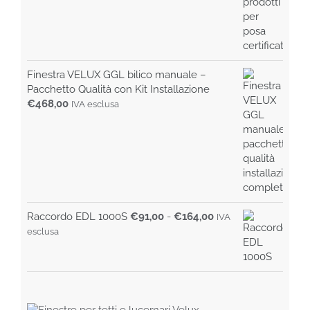
Finestra VELUX GGL bilico manuale –
Pacchetto Qualità con Kit Installazione
€
468,00
IVA esclusa
Fascia
Raccordo EDL 1000S
€
91,00
-
€
164,00
IVA
di
esclusa
prezzo:
da
€91,00
a
€164,00