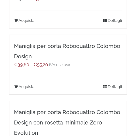
prezzo
prezzo
essere
originale
attuale
scelte
era:
è:
nella
Acquista
Dettagli
€29,80.
€15,00.
pagina
del
prodotto
Maniglia per porta Roboquattro Colombo
Design
Fascia
€
39,60
-
€
55,20
IVA esclusa
di
prezzo:
da
Questo
Dettagli
€39,60
prodotto
a
ha
€55,20
più
Maniglia per porta Roboquattro Colombo
varianti.
Le
Design con rosetta minimale Zero
opzioni
possono
Evolution