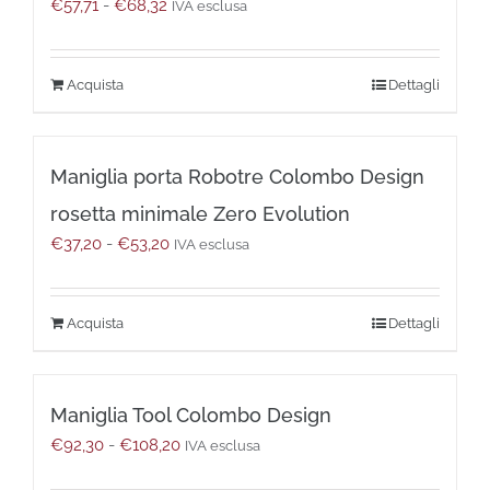
Fascia
€
57,71
-
€
68,32
possono
IVA esclusa
di
essere
prezzo:
scelte
da
nella
Questo
Dettagli
€57,71
pagina
prodotto
a
del
ha
€68,32
prodotto
più
Maniglia porta Robotre Colombo Design
varianti.
Le
rosetta minimale Zero Evolution
opzioni
Fascia
€
37,20
-
€
53,20
possono
IVA esclusa
di
essere
prezzo:
scelte
da
nella
Questo
Dettagli
€37,20
pagina
prodotto
a
del
ha
€53,20
prodotto
più
Maniglia Tool Colombo Design
varianti.
Le
Fascia
€
92,30
-
€
108,20
IVA esclusa
opzioni
di
possono