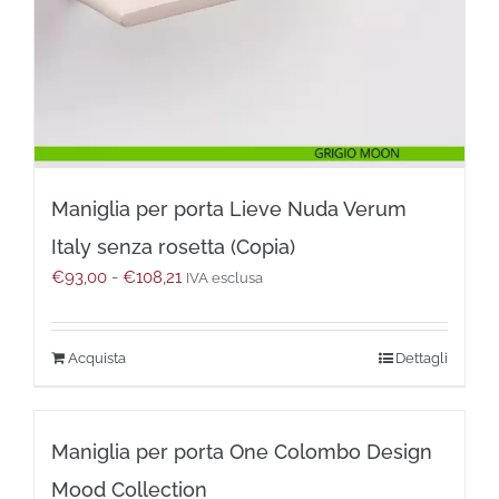
Maniglia per porta Lieve Nuda Verum
Italy senza rosetta (Copia)
Fascia
€
93,00
-
€
108,21
IVA esclusa
di
prezzo:
da
Questo
Dettagli
€93,00
prodotto
a
ha
€108,21
più
Maniglia per porta One Colombo Design
varianti.
Le
Mood Collection
opzioni