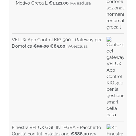
– Motivo Greca L
€
1.121,00
IVA esclusa
VELUX App Control KIG 300 - Gateway per
Il
Il
Domotica
€
99,00
€
85,00
IVA esclusa
prezzo
prezzo
originale
attuale
era:
è:
€99,00.
€85,00.
Finestra VELUX GGL INTEGRA - Pacchetto
Qualità con Kit Installazione
€
886,00
IVA