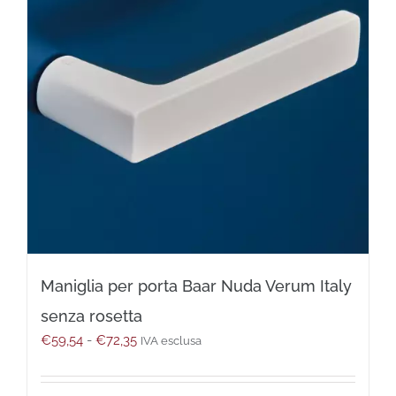
possono
essere
scelte
nella
pagina
del
prodotto
Maniglia per porta Baar Nuda Verum Italy
senza rosetta
Fascia
€
59,54
-
€
72,35
IVA esclusa
di
prezzo:
da