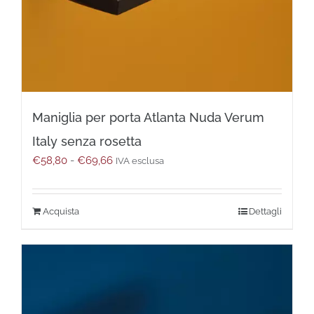
Maniglia per porta Atlanta Nuda Verum
Italy senza rosetta
Fascia
€
58,80
-
€
69,66
IVA esclusa
di
prezzo:
da
Questo
Dettagli
€58,80
prodotto
a
ha
€69,66
più
varianti.
Le
opzioni