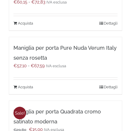
Fascia
€
60,15
-
€
72,83
possono
IVA esclusa
di
essere
prezzo:
scelte
da
nella
Questo
Dettagli
€60,15
pagina
prodotto
a
del
ha
€72,83
prodotto
più
Maniglia per porta Pure Nuda Verum Italy
varianti.
Le
senza rosetta
opzioni
Fascia
€
57,10
-
€
67,59
possono
IVA esclusa
di
essere
prezzo:
scelte
da
nella
Questo
Dettagli
€57,10
pagina
prodotto
a
del
ha
€67,59
prodotto
più
Maniglia per porta Quadrata cromo
varianti.
Sale!
Le
satinato moderna
opzioni
Il
Il
€
15,00
possono
€
29,80
IVA esclusa