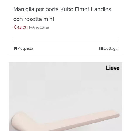
Maniglia per porta Kubo Fimet Handles
con rosetta mini
€
42,09
IVA esclusa
Questo
Dettagli
prodotto
ha
più
varianti.
Le
opzioni
possono
essere
scelte
nella
pagina
del
prodotto