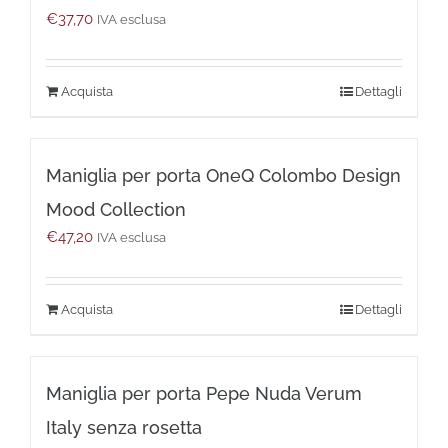
€
37,70
possono
IVA esclusa
essere
scelte
nella
Questo
Dettagli
pagina
prodotto
del
ha
prodotto
più
Maniglia per porta OneQ Colombo Design
varianti.
Le
Mood Collection
opzioni
€
47,20
possono
IVA esclusa
essere
scelte
nella
Questo
Dettagli
pagina
prodotto
del
ha
prodotto
più
Maniglia per porta Pepe Nuda Verum
varianti.
Le
Italy senza rosetta
opzioni