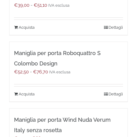
essere
Fascia
€
39,00
-
€
51,10
IVA esclusa
scelte
di
nella
prezzo:
pagina
da
del
Questo
Dettagli
€39,00
prodotto
prodotto
a
ha
€51,10
più
Maniglia per porta Roboquattro S
varianti.
Le
Colombo Design
opzioni
Fascia
€
52,50
-
€
76,70
possono
IVA esclusa
di
essere
prezzo:
scelte
da
nella
Questo
Dettagli
€52,50
pagina
prodotto
a
del
ha
€76,70
prodotto
più
Maniglia per porta Wind Nuda Verum
varianti.
Le
Italy senza rosetta
opzioni