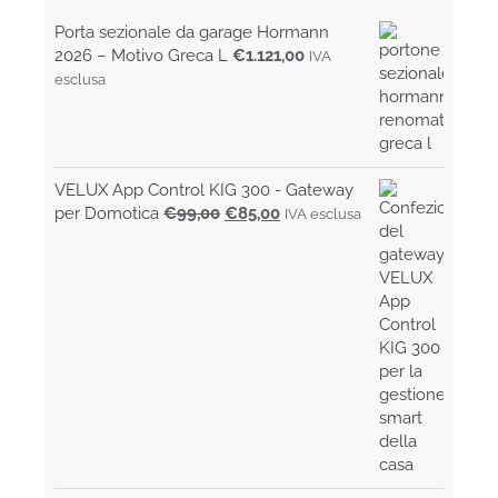
prodotto
Porta sezionale da garage Hormann
2026 – Motivo Greca L
€
1.121,00
IVA
esclusa
VELUX App Control KIG 300 - Gateway
Il
Il
per Domotica
€
99,00
€
85,00
IVA esclusa
prezzo
prezzo
originale
attuale
era:
è:
€99,00.
€85,00.