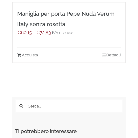
ha
€76,70
prodotto
più
Maniglia per porta Pepe Nuda Verum
varianti.
Le
Italy senza rosetta
opzioni
Fascia
€
60,15
-
€
72,83
possono
IVA esclusa
di
essere
prezzo:
scelte
da
nella
Questo
Dettagli
€60,15
pagina
prodotto
a
del
ha
€72,83
prodotto
più
varianti.
Le
opzioni
possono
Cerca
essere
per:
scelte
nella
pagina
Ti potrebbero interessare
del