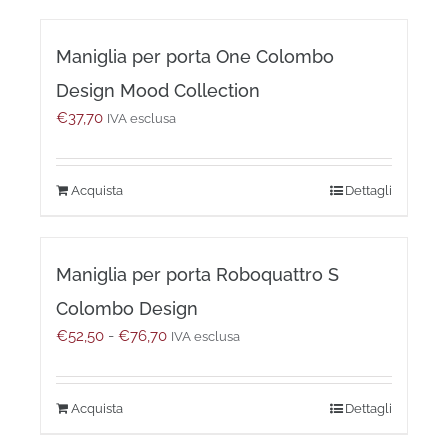
Maniglia per porta One Colombo
Design Mood Collection
€
37,70
IVA esclusa
Questo
Dettagli
prodotto
ha
più
Maniglia per porta Roboquattro S
varianti.
Le
Colombo Design
opzioni
Fascia
€
52,50
-
€
76,70
possono
IVA esclusa
di
essere
prezzo:
scelte
da
nella
Questo
Dettagli
€52,50
pagina
prodotto
a
del