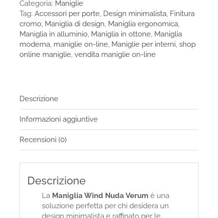
Verum
Categoria:
Maniglie
Italy
Tag:
Accessori per porte
,
Design minimalista
,
Finitura
senza
cromo
,
Maniglia di design
,
Maniglia ergonomica
,
rosetta
Maniglia in alluminio
,
Maniglia in ottone
,
Maniglia
quantità
moderna
,
maniglie on-line
,
Maniglie per interni
,
shop
online maniglie
,
vendita maniglie on-line
Descrizione
Informazioni aggiuntive
Recensioni (0)
Descrizione
La
Maniglia Wind Nuda Verum
è una
soluzione perfetta per chi desidera un
design minimalista e raffinato per le