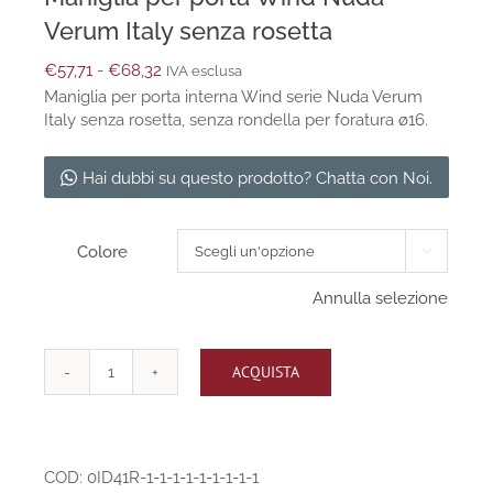
Verum Italy senza rosetta
Fascia
€
57,71
-
€
68,32
IVA esclusa
di
Maniglia per porta interna Wind serie Nuda Verum
prezzo:
Italy senza rosetta, senza rondella per foratura ø16.
da
€57,71
Hai dubbi su questo prodotto? Chatta con Noi.
a
€68,32
Colore

Annulla selezione
ACQUISTA
Maniglia
per
porta
Wind
Nuda
COD:
0ID41R-1-1-1-1-1-1-1-1-1