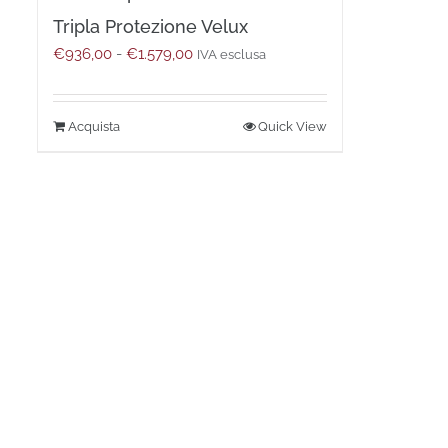
Tripla Protezione Velux
Fascia
€
936,00
-
€
1.579,00
IVA esclusa
di
prezzo:
da
Questo
Quick View
€936,00
prodotto
a
ha
€1.579,00
più
varianti.
Le
opzioni
possono
essere
scelte
nella
pagina
del
prodotto