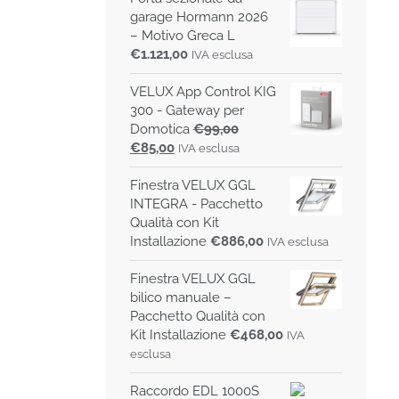
garage Hormann 2026
– Motivo Greca L
€
1.121,00
IVA esclusa
VELUX App Control KIG
300 - Gateway per
Domotica
€
99,00
Il
Il
€
85,00
IVA esclusa
prezzo
prezzo
originale
attuale
Finestra VELUX GGL
era:
è:
INTEGRA - Pacchetto
€99,00.
€85,00.
Qualità con Kit
Installazione
€
886,00
IVA esclusa
Finestra VELUX GGL
bilico manuale –
Pacchetto Qualità con
Kit Installazione
€
468,00
IVA
esclusa
Raccordo EDL 1000S