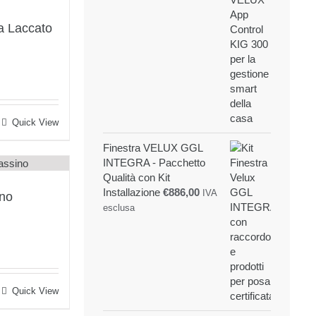
originale
attuale
era:
è:
a Laccato
€99,00.
€85,00.
Quick View
Finestra VELUX GGL
INTEGRA - Pacchetto
Qualità con Kit
Installazione
€
886,00
IVA
ino
esclusa
Quick View