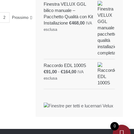
Finestra VELUX GGL
bilico manuale –
Pacchetto Qualità con Kit
2
Prossimo
Installazione
€
468,00
IVA
esclusa
Raccordo EDL 1000S
Fascia
€
91,00
-
€
164,00
IVA
di
esclusa
prezzo:
da
€91,00
a
€164,00
0