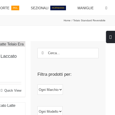
PORTE
SEZIONALI
MANIGLIE
PAIL
HORMANN
Home
Telaio Standard Reversibile
Toggl
area
barra
scorr
Cerca
per:
 Laccato
Filtra prodotti per:
Quick View