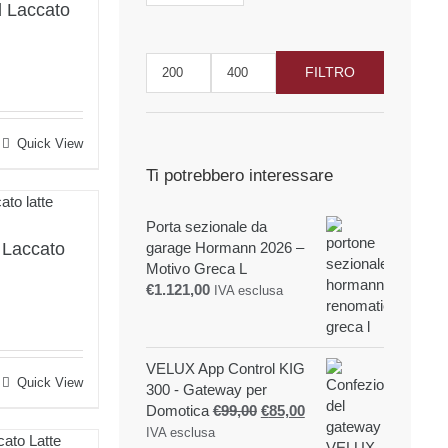
d Laccato
FILTRO
Prezzo
Prezzo
Min
Max
Quick View
Ti potrebbero interessare
Porta sezionale da
 Laccato
garage Hormann 2026 –
Motivo Greca L
€
1.121,00
IVA esclusa
VELUX App Control KIG
Quick View
300 - Gateway per
Il
Il
Domotica
€
99,00
€
85,00
prezzo
prezzo
IVA esclusa