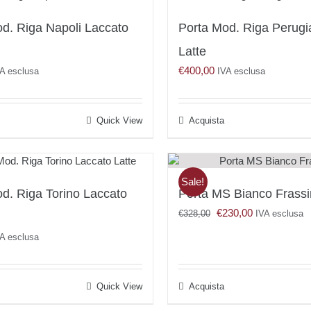
d. Riga Napoli Laccato
Porta Mod. Riga Perugi
Latte
€
400,00
A esclusa
IVA esclusa
Quick View
Acquista
Sale!
d. Riga Torino Laccato
Porta MS Bianco Frass
Il
Il
€
230,00
€
328,00
IVA esclusa
prezzo
prezzo
A esclusa
originale
attuale
era:
è:
€328,00.
€230,00.
Quick View
Acquista