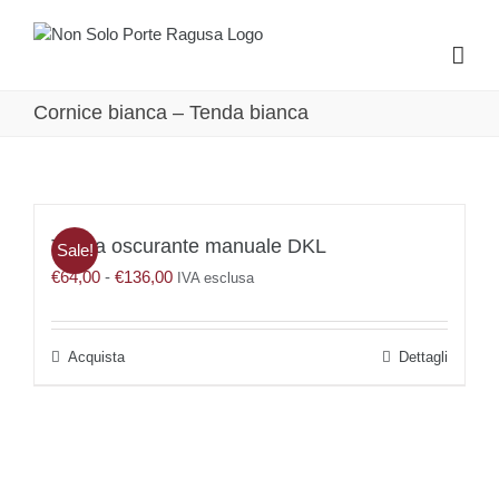
Salta
al
contenuto
Cornice bianca – Tenda bianca
Tenda oscurante manuale DKL
Sale!
Fascia
€
64,00
-
€
136,00
IVA esclusa
di
prezzo:
da
Questo
Dettagli
€64,00
prodotto
a
ha
€136,00
più
varianti.
Le
opzioni