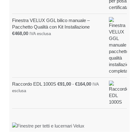
Finestra VELUX GGL bilico manuale –
Pacchetto Qualità con Kit Installazione
€
468,00
IVA esclusa
Fascia
Raccordo EDL 1000S
€
91,00
-
€
164,00
IVA
di
esclusa
prezzo:
da
€91,00
a
€164,00