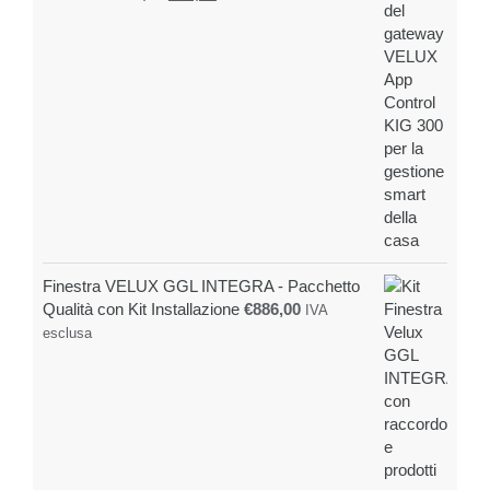
prezzo
prezzo
originale
attuale
era:
è:
€99,00.
€85,00.
Finestra VELUX GGL INTEGRA - Pacchetto
Qualità con Kit Installazione
€
886,00
IVA
esclusa