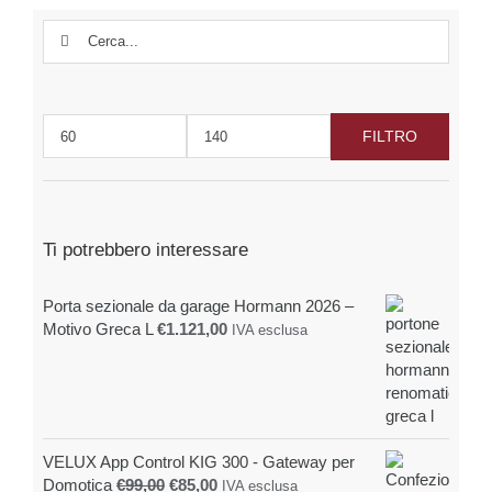
possono
Cerca
essere
per:
scelte
nella
pagina
FILTRO
del
Prezzo
Prezzo
prodotto
Min
Max
Ti potrebbero interessare
Porta sezionale da garage Hormann 2026 –
Motivo Greca L
€
1.121,00
IVA esclusa
VELUX App Control KIG 300 - Gateway per
Il
Il
Domotica
€
99,00
€
85,00
IVA esclusa