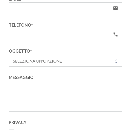
email
TELEFONO*
local_phone
OGGETTO*
MESSAGGIO
PRIVACY