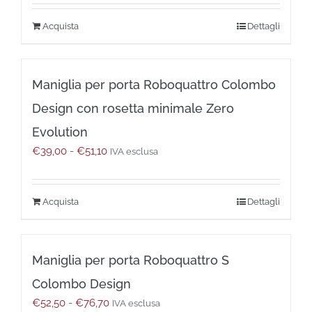
prezzo:
da
Questo
Dettagli
€39,60
prodotto
a
ha
€55,20
più
Maniglia per porta Roboquattro Colombo
varianti.
Le
Design con rosetta minimale Zero
opzioni
possono
Evolution
essere
Fascia
€
39,00
-
€
51,10
IVA esclusa
scelte
di
nella
prezzo:
pagina
da
del
Questo
Dettagli
€39,00
prodotto
prodotto
a
ha
€51,10
più
Maniglia per porta Roboquattro S
varianti.
Le
Colombo Design
opzioni
Fascia
€
52,50
-
€
76,70
possono
IVA esclusa