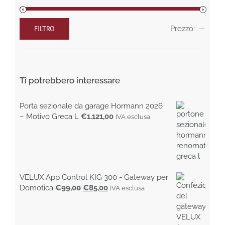
pagina
del
prodotto
FILTRO
Prezzo:
—
Prezzo
Prezzo
Min
Max
Ti potrebbero interessare
Porta sezionale da garage Hormann 2026
– Motivo Greca L
€
1.121,00
IVA esclusa
VELUX App Control KIG 300 - Gateway per
Il
Il
Domotica
€
99,00
€
85,00
IVA esclusa
prezzo
prezzo
originale
attuale
era:
è: