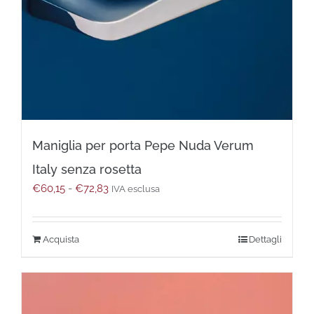
prodotto
Maniglia per porta Pepe Nuda Verum
Italy senza rosetta
Fascia
€
60,15
-
€
72,83
IVA esclusa
di
prezzo:
da
Questo
Dettagli
€60,15
prodotto
a
ha
€72,83
più
varianti.
Le