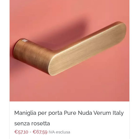
opzioni
possono
essere
scelte
nella
pagina
del
prodotto
Maniglia per porta Pure Nuda Verum Italy
senza rosetta
Fascia
€
57,10
-
€
67,59
IVA esclusa
di