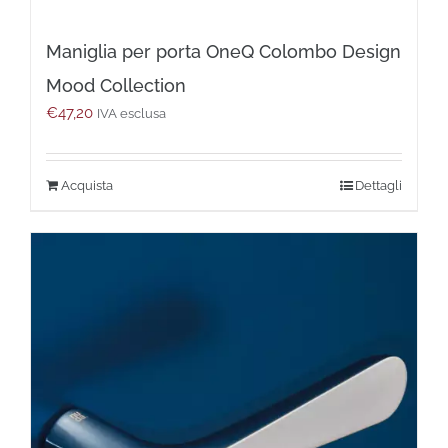
Maniglia per porta OneQ Colombo Design
Mood Collection
€
47,20
IVA esclusa
Questo
Dettagli
prodotto
ha
più
varianti.
Le
opzioni
possono
essere
scelte
nella
pagina
del