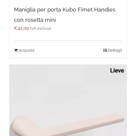
Maniglia per porta Kubo Fimet Handles
con rosetta mini
€
42,09
IVA esclusa
Questo
Dettagli
prodotto
ha
più
varianti.
Le
opzioni
possono
essere
scelte
nella
pagina
del
prodotto