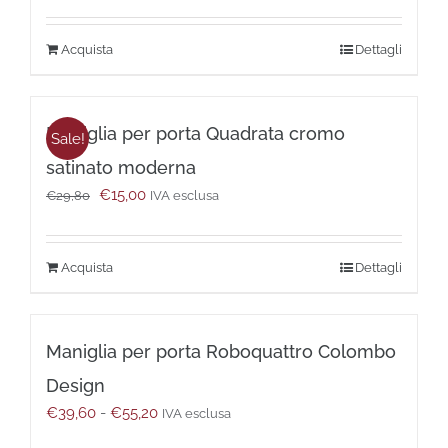
prezzo:
da
Questo
Dettagli
€57,10
prodotto
a
ha
€67,59
più
Maniglia per porta Quadrata cromo
varianti.
Sale!
Le
satinato moderna
opzioni
Il
Il
€
15,00
possono
€
29,80
IVA esclusa
prezzo
prezzo
essere
originale
attuale
scelte
era:
è:
nella
Acquista
Dettagli
€29,80.
€15,00.
pagina
del
prodotto
Maniglia per porta Roboquattro Colombo
Design
Fascia
€
39,60
-
€
55,20
IVA esclusa
di