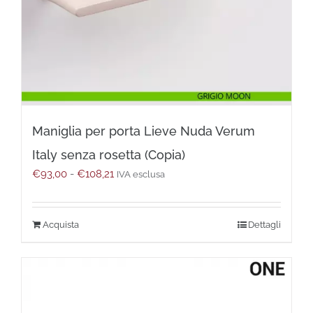
Maniglia per porta Lieve Nuda Verum
Italy senza rosetta (Copia)
Fascia
€
93,00
-
€
108,21
IVA esclusa
di
prezzo:
da
Questo
Dettagli
€93,00
prodotto
a
ha
€108,21
più
varianti.
Le
opzioni