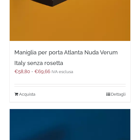
Maniglia per porta Atlanta Nuda Verum
Italy senza rosetta
Fascia
€
58,80
-
€
69,66
IVA esclusa
di
prezzo:
da
Questo
Dettagli
€58,80
prodotto
a
ha
€69,66
più
varianti.
Le
opzioni