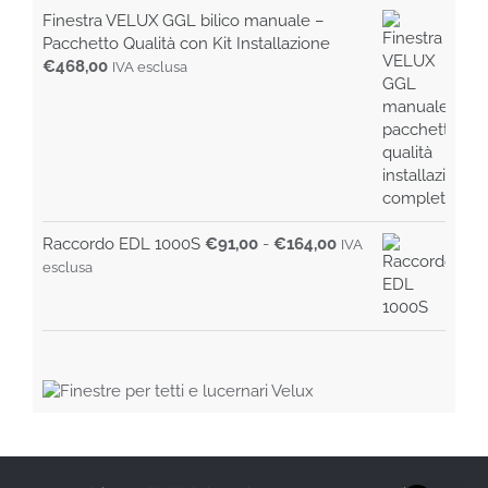
Finestra VELUX GGL bilico manuale –
Pacchetto Qualità con Kit Installazione
€
468,00
IVA esclusa
Fascia
Raccordo EDL 1000S
€
91,00
-
€
164,00
IVA
di
esclusa
prezzo:
da
€91,00
a
€164,00