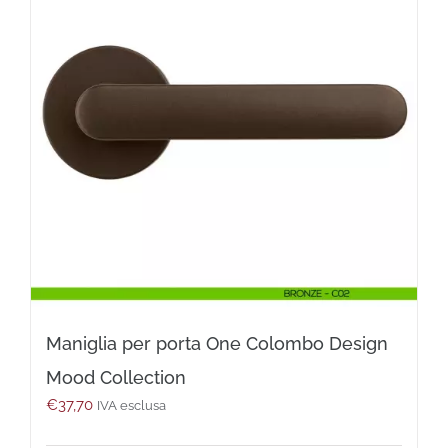
possono
essere
scelte
nella
pagina
del
prodotto
Maniglia per porta One Colombo Design
Mood Collection
€
37,70
IVA esclusa