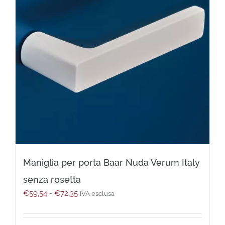
possono
essere
scelte
nella
pagina
del
prodotto
Maniglia per porta Baar Nuda Verum Italy
senza rosetta
Fascia
€
59,54
-
€
72,35
IVA esclusa
di
prezzo:
da