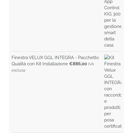
€99,00.
€85,00.
Finestra VELUX GGL INTEGRA - Pacchetto
Qualità con Kit Installazione
€
886,00
IVA
esclusa